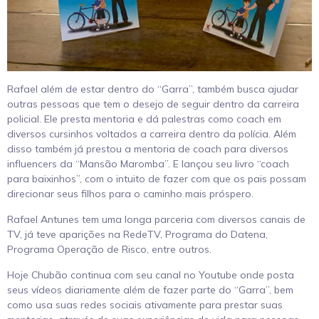
Rafael além de estar dentro do “Garra”, também busca ajudar
outras pessoas que tem o desejo de seguir dentro da carreira
policial. Ele presta mentoria e dá palestras como coach em
diversos cursinhos voltados a carreira dentro da polícia. Além
disso também já prestou a mentoria de coach para diversos
influencers da “Mansão Maromba”. E lançou seu livro “coach
para baixinhos”, com o intuito de fazer com que os pais possam
direcionar seus filhos para o caminho mais próspero.
Rafael Antunes tem uma longa parceria com diversos canais de
TV, já teve aparições na RedeTV, Programa do Datena,
Programa Operação de Risco, entre outros.
Hoje Chubão continua com seu canal no Youtube onde posta
seus vídeos diariamente além de fazer parte do “Garra”, bem
como usa suas redes sociais ativamente para prestar suas